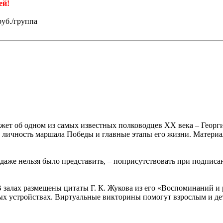
ей!
руб./группа
ажет об одном из самых известных полководцев XX века – Геор
 личность маршала Победы и главные этапы его жизни. Материал
 даже нельзя было представить, – поприсутствовать при подпи
В залах размещены цитаты Г. К. Жукова из его «Воспоминаний 
х устройствах. Виртуальные викторины помогут взрослым и дет