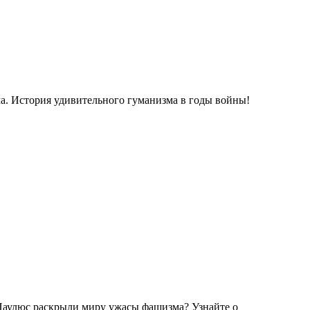
ма. История удивительного гуманизма в годы войны!
 Паулюс раскрыли миру ужасы фашизма? Узнайте о