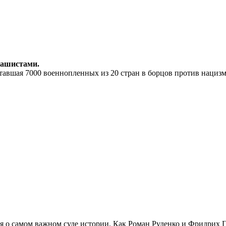
фашистами.
итавшая 7000 военнопленных из 20 стран в борцов против нациз
ия о самом важном суде истории. Как Роман Руденко и Фридрих