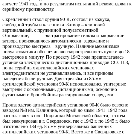
августе 1941 года и по результатам испытаний рекомендован к
серийному производству.
Скрепленный ствол орудия 90-К, состоял из кожуха,
свободной трубы и казенника. Затвор – клиновой
вертикальный, с пружинной полуавтоматикой.
Открывание, экстрагирование гильзы и закрывание
затвора производилось автоматически, заряжание и
производство выстрела – вручную. Наличие механизмов
полуавтоматики обеспечивало скорострельность пушки до 18
выстрелов в минуту. По проекту 1942 года предполагалась
установка электрических дистанционных приводов СССП-3,
но на серийных артиллерийских установках
электродвигатели не устанавливались, и все приводы
наведения были ручные. Для стрельбы из 85-мм
артиллерийской установки 90-К использовались унитарные
выстрелы с осколочными, дистанционными, осколочно-
фугасными и бронебойно-трассирующими снарядами.
Производство артиллерийских установок 90-К было освоено
заводом №8 им. Калинина, который до зимы 1941–1942 года
располагался в пос. Подлипки Московской области, а затем
был эвакуирован в г. Свердловск, где с 1942 г. по 1945 г. было
изготовлено 184 ед. 85-мм универсальных башенных
артиллерийских установок 90-К. Всего же в Свердловске с