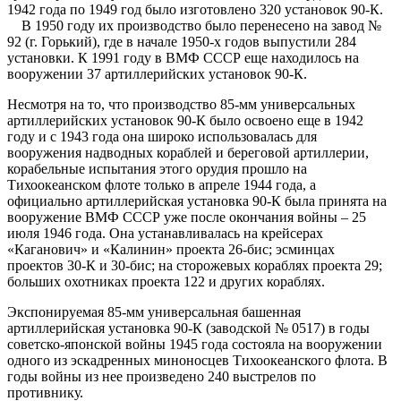
1942 года по 1949 год было изготовлено 320 установок 90-К.
В 1950 году их производство было перенесено на завод №
92 (г. Горький), где в начале 1950-х годов выпустили 284
установки. К 1991 году в ВМФ СССР еще находилось на
вооружении 37 артиллерийских установок 90-К.
Несмотря на то, что производство 85-мм универсальных
артиллерийских установок 90-К было освоено еще в 1942
году и с 1943 года она широко использовалась для
вооружения надводных кораблей и береговой артиллерии,
корабельные испытания этого орудия прошло на
Тихоокеанском флоте только в апреле 1944 года, а
официально артиллерийская установка 90-К была принята на
вооружение ВМФ СССР уже после окончания войны – 25
июля 1946 года. Она устанавливалась на крейсерах
«Каганович» и «Калинин» проекта 26-бис; эсминцах
проектов 30-К и 30-бис; на сторожевых кораблях проекта 29;
больших охотниках проекта 122 и других кораблях.
Экспонируемая 85-мм универсальная башенная
артиллерийская установка 90-К (заводской № 0517) в годы
советско-японской войны 1945 года состояла на вооружении
одного из эскадренных миноносцев Тихоокеанского флота. В
годы войны из нее произведено 240 выстрелов по
противнику.