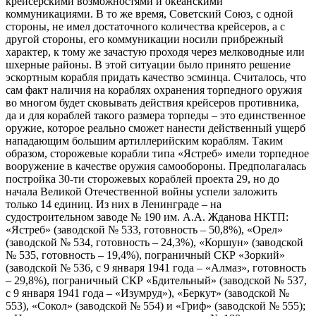
крейсерскими возможностями и океанскими
коммуникациями. В то же время, Советский Союз, с одной
стороны, не имел достаточного количества крейсеров, а с
другой стороны, его коммуникации носили прибрежный
характер, к тому же зачастую проходя через мелководные или
шхерные районы. В этой ситуации было принято решение
эскортным корабля придать качество эсминца. Считалось, что
сам факт наличия на кораблях охранения торпедного оружия
во многом будет сковывать действия крейсеров противника,
да и для кораблей такого размера торпеды – это единственное
оружие, которое реально сможет нанести действенный ущерб
нападающим большим артиллерийским кораблям. Таким
образом, сторожевые корабли типа «Ястреб» имели торпедное
вооружение в качестве оружия самообороны. Предполагалась
постройка 30-ти сторожевых кораблей проекта 29, но до
начала Великой Отечественной войны успели заложить
только 14 единиц. Из них в Ленинграде – на
судостроительном заводе № 190 им. А.А. Жданова НКТП:
«Ястреб» (заводской № 533, готовность – 50,8%), «Орел»
(заводской № 534, готовность – 24,3%), «Коршун» (заводской
№ 535, готовность – 19,4%), пограничный СКР «Зоркий»
(заводской № 536, с 9 января 1941 года – «Алмаз», готовность
– 29,8%), пограничный СКР «Бдительный» (заводской № 537,
с 9 января 1941 года – «Изумруд»), «Беркут» (заводской №
553), «Сокол» (заводской № 554) и «Гриф» (заводской № 555);