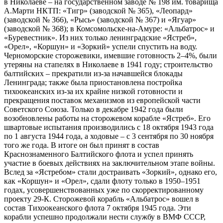
в Николаеве – на государственном заводе № 198 им. товарища
А.Марти НКТП: «Тигр» (заводской № 365), «Леопард»
(заводской № 366), «Рысь» (заводской № 367) и «Ягуар»
(заводской № 368); в Комсомольске-на-Амуре: «Альбатрос» и
«Буревестник». Из них только ленинградские «Ястреб»,
«Орел», «Коршун» и «Зоркий» успели спустить на воду.
Черноморские сторожевики, имевшие готовность 2–4%, были
утеряны на стапелях в Николаеве в 1941 году; строительство
балтийских – прекратили из-за начавшейся блокады
Ленинграда; также была приостановлена постройка
тихоокеанских из-за их крайне низкой готовности и
прекращения поставок механизмов из европейской части
Советского Союза. Только в декабре 1942 года были
возобновлены работы на сторожевом корабле «Ястреб». Его
швартовые испытания производились с 18 октября 1943 года
по 1 августа 1944 года, а ходовые – с 3 сентября по 30 ноября
того же года. В итоге он был принят в состав
Краснознаменного Балтийского флота и успел принять
участие в боевых действиях на заключительном этапе войны.
Вслед за «Ястребом» стали достраивать «Зоркий», однако его,
как «Коршун» и «Орел», сдали флоту только в 1950–1951
годах, усовершенствованных уже по скорректированному
проекту 29-К. Сторожевой корабль «Альбатрос» вошел в
состав Тихоокеанского флота 7 октября 1945 года. Эти
корабли успешно продолжали нести службу в ВМФ СССР,