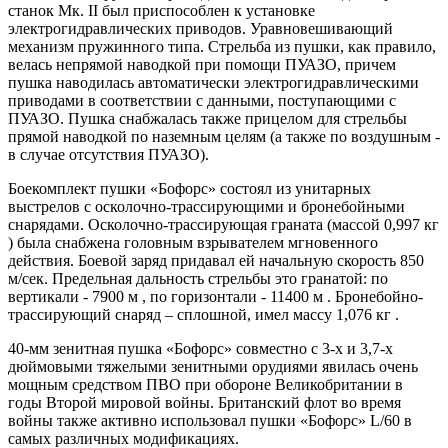
станок Мк. II был приспособлен к установке
электрогидравлических приводов. Уравновешивающий
механизм пружинного типа. Стрельба из пушки, как правило,
велась непрямой наводкой при помощи ПУАЗО, причем
пушка наводилась автоматически электрогидравлическими
приводами в соответствии с данными, поступающими с
ПУАЗО. Пушка снабжалась также прицелом для стрельбы
прямой наводкой по наземным целям (а также по воздушным -
в случае отсутствия ПУАЗО).
Боекомплект пушки «Бофорс» состоял из унитарных
выстрелов с осколочно-трассирующими и бронебойными
снарядами. Осколочно-трассирующая граната (массой 0,997 кг
) была снабжена головным взрывателем мгновенного
действия. Боевой заряд придавал ей начальную скорость 850
м/сек. Предельная дальность стрельбы это гранатой: по
вертикали - 7900 м , по горизонтали - 11400 м . Бронебойно-
трассирующий снаряд – сплошной, имел массу 1,076 кг .
40-мм зенитная пушка «Бофорс» совместно с 3-х и 3,7-х
дюймовыми тяжелыми зенитными орудиями явилась очень
мощным средством ПВО при обороне Великобритании в
годы Второй мировой войны. Британский флот во время
войны также активно использовал пушки «Бофорс» L/60 в
самых различных модификациях.