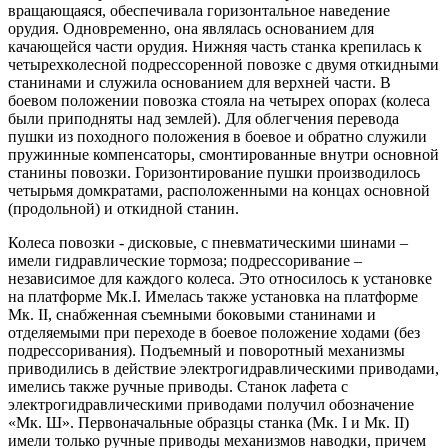
вращающаяся, обеспечивала горизонтальное наведение
орудия. Одновременно, она являлась основанием для
качающейся части орудия. Нижняя часть станка крепилась к
четырехколесной подрессоренной повозке с двумя откидными
станинами и служила основанием для верхней части. В
боевом положении повозка стояла на четырех опорах (колеса
были приподняты над землей). Для облегчения перевода
пушки из походного положения в боевое и обратно служили
пружинные компенсаторы, смонтированные внутри основной
станины повозки. Горизонтирование пушки производилось
четырьмя домкратами, расположенными на концах основной
(продольной) и откидной станин.
Колеса повозки - дисковые, с пневматическими шинами –
имели гидравлические тормоза; подрессоривание –
независимое для каждого колеса. Это относилось к установке
на платформе Мк.I. Имелась также установка на платформе
Мк. II, снабженная съемными боковыми станинами и
отделяемыми при переходе в боевое положение ходами (без
подрессоривания). Подъемный и поворотный механизмы
приводились в действие электрогидравлическими приводами,
имелись также ручные приводы. Станок лафета с
электрогидравлическими приводами получил обозначение
«Мк. Ш». Первоначальные образцы станка (Мк. I и Мк. II)
имели только ручные приводы механизмов наводки, причем