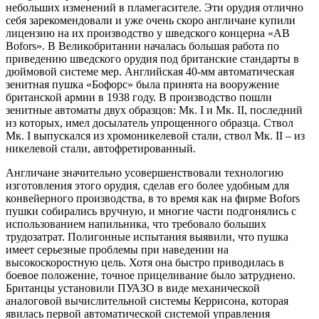
небольших изменений в пламегасителе. Эти орудия отлично
себя зарекомендовали и уже очень скоро англичане купили
лицензию на их производство у шведского концерна «АВ
Bofors». В Великобритании началась большая работа по
приведению шведского орудия под британские стандарты в
дюймовой системе мер. Английская 40-мм автоматическая
зенитная пушка «Бофорс» была принята на вооружение
британской армии в 1938 году. В производство пошли
зенитные автоматы двух образцов: Мк. I и Мк. II, последний
из которых, имел досылатель упрощенного образца. Ствол
Мк. I выпускался из хромоникелевой стали, ствол Мк. II – из
никелевой стали, автофретированный.
Англичане значительно усовершенствовали технологию
изготовления этого орудия, сделав его более удобным для
конвейерного производства, в то время как на фирме Bofors
пушки собирались вручную, и многие части подгонялись с
использованием напильника, что требовало больших
трудозатрат. Полигонные испытания выявили, что пушка
имеет серьезные проблемы при наведении на
высокоскоростную цель. Хотя она быстро приводилась в
боевое положение, точное прицеливание было затруднено.
Британцы установили ПУАЗО в виде механической
аналоговой вычислительной системы Керрисона, которая
явилась первой автоматической системой управления