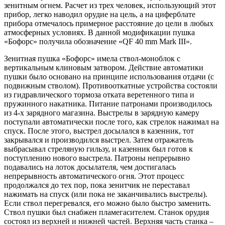
зенитным огнем. Расчет из трех человек, использующий этот
прибор, легко наводил орудие на цель, а на циферблате
прибора отмечалось примерное расстояние до цели в любых
атмосферных условиях. В данной модификации пушка
«Бофорс» получила обозначение «QF 40 mm Mark III».
Зенитная пушка «Бофорс» имела ствол-моноблок с
вертикальным клиновым затвором. Действие автоматики
пушки было основано на принципе использования отдачи (с
подвижным стволом). Противооткатные устройства состояли
из гидравлического тормоза отката веретенного типа и
пружинного накатника. Питание патронами производилось
из 4-х зарядного магазина. Выстрелы в зарядную камеру
поступали автоматически после того, как стрелок нажимал на
спуск. После этого, выстрел досылался в казенник, тот
закрывался и производился выстрел. Затем отражатель
выбрасывал стреляную гильзу, и казенник был готов к
поступлению нового выстрела. Патроны непрерывно
подавались на лоток досылателя, чем достигалась
непрерывность автоматического огня. Этот процесс
продолжался до тех пор, пока зенитчик не переставал
нажимать на спуск (или пока не заканчивались выстрелы).
Если ствол перегревался, его можно было быстро заменить.
Ствол пушки был снабжен пламегасителем. Станок орудия
состоял из верхней и нижней частей. Верхняя часть станка –