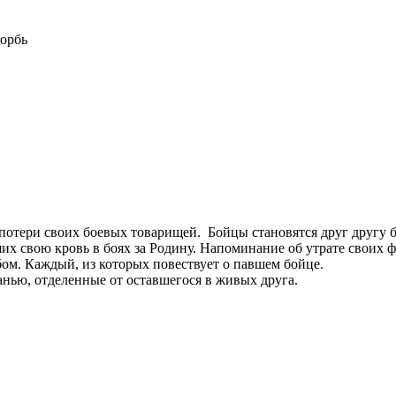
корбь
отери своих боевых товарищей. Бойцы становятся друг другу бо
ших свою кровь в боях за Родину. Напоминание об утрате свои
бом. Каждый, из которых повествует о павшем бойце.
анью, отделенные от оставшегося в живых друга.