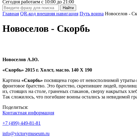
Сегодня работаем с
10:00
до
21:00
Главная
QR-код внешняя навигация
Путь воина
Новоселов - С
Новоселов - Скорбь
Новоселов А.Ю.
«Скорбь» 2015 г. Холст, масло. 140 Х 190
Картина
«Скорбь»
посвящена горю от невосполнимой утраты-п
фронтовое братство. Это братство, скрепившее людей, пролив
из, стоящих на столе, граненых стаканов, сверху накрытых хле
Так сложилось, что погибшие воины остались за невидимой гр
Поделиться:
Контактная информация
+7 (499) 449-81-81
info@victorymuseum.ru