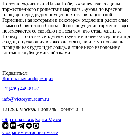
Полотно художника «Парад Победы» запечатлело сцены
торжественного прошествия маршала Жукова по Красной
площади перед рядом опущенных стягов нацистской
Германии, над которыми в некотором отдалении рдеют алые
знамена Советского Союза. Общее ощущение торжества здесь
перемежается со скорбью по всем тем, кто отдал жизнь за
Победу — об этом свидетельствуют не только замершие лица
солдат, опускающих вражеские стяги, но и сама погода: на
площади как будто идет дождь, а ясное небо наполовину
застлано клубящимися облаками.
Поделиться:
Контактная информация
+7 (499) 449-81-81
info@victorymuseum.ru
121293, Москва, Площадь Победы, д. 3
Обратная связь
Карта Музея
Сохраним историю вместе