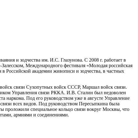
яния и зодчества им. И.С. Глазунова. С 2008 г. работает в
ле-Залесском, Международного фестиваля «Молодая российская
я в Российской академии живописи и зодчества, в частных
к войск связи Сухопутных войск СССР, Маршал войск связи.
ьником Управления связи РККА. И.В. Сталин был недоволен
ста наркома. Под его руководством уже в августе Управление
 связи всех видов. Под руководством Пересыпкина была
сты проложили специальное кольцо связи вокруг Москвы, что
нтами, армиями и соединениями.