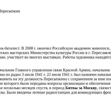
Пересыпкин
к-баталист. В 2008 г. окончил Российскую академию живописи, ва
еских мастерских Министерства культуры России в г. Переслав
скве, участвует во многих выставках. Работы художника находятс
начальник Главного управления связи Красной Армии, начальни
а по радио 3 июля 1941 г. 22 июля 1941 г. был назначен начал
азначить на эту должность Пересыпкина с сохранением за ним по
ение которого были переданы вопросы организации и обеспечения
е несколько месяцев спустя, в период
Битвы за Москву
, связи
узлы. Были введены личные радиостанции для командующих фро