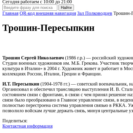
Сегодня работаем с
10:00
до
21:00
Главная
QR-код внешняя навигация
Зал Полководцев
Трошин-
Трошин-Пересыпкин
Трошин Сергей Николаевич
(1986 г.р.) — российский художни
Студии военных художников им. М.Б. Грекова. Участник творч
культура в Италии» в 2004 г. Художник живет и работает в Мо
коллекциях России, Италии, Греции и Франции.
И.Т. Пересыпкин
(1904-1978 гг.) — советский военачальник, 
Организовал и обеспечил трансляцию выступления И. В. Сталин
состоянием связи с фронтами, в связи с чем принял решение н
связи было преобразовано в Главное управление связи, в вед
полностью перестроена система управления связью в РККА. Уж
позволило войскам лучше держать связь, минуя центральные 
Поделиться:
Контактная информация