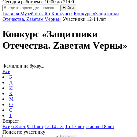
Сегодня работаем с
10:00
до
21:00
Главная
Музей онлайн
Конкурсы
Конкурс «Защитники
Отечества. Zаветам Vерны»
Участники 12-14 лет
Конкурс «Защитники
Отечества. Zаветам Vерны»
Фамилии на букву...
Все
Б
Д
И
К
М
О
С
Т
Возраст
Все
6-8 лет
9-11 лет
12-14 лет
15-17 лет
старше 18 лет
Поиск по участнику