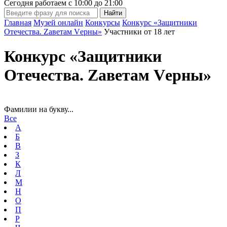
Сегодня работаем с
10:00
до
21:00
Главная
Музей онлайн
Конкурсы
Конкурс «Защитники
Отечества. Zаветам Vерны»
Участники от 18 лет
Конкурс «Защитники
Отечества. Zаветам Vерны»
Фамилии на букву...
Все
А
Б
В
З
К
Л
М
Н
О
П
Р