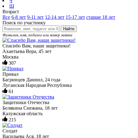
Ч
Ш
Возраст
Все
6-8 лет
9-11 лет
12-14 лет
15-17 лет
старше 18 лет
Поиск по участнику
Найти
Фамилия, имя, педагог или номер заявки
Спасибо Вам, наши защитники!
Ахантьева Вера, 45 лет
Москва
307
Привал
Багринцев Даниил, 24 года
Луганская Народная Республика
61
Защитники Отечества
Белякина Снежана, 18 лет
Калужская область
215
Солдат
Васильева Ася, 18 лет