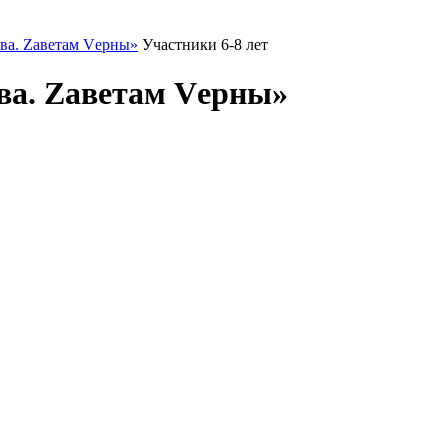
ва. Zаветам Vерны»
Участники 6-8 лет
ва. Zаветам Vерны»