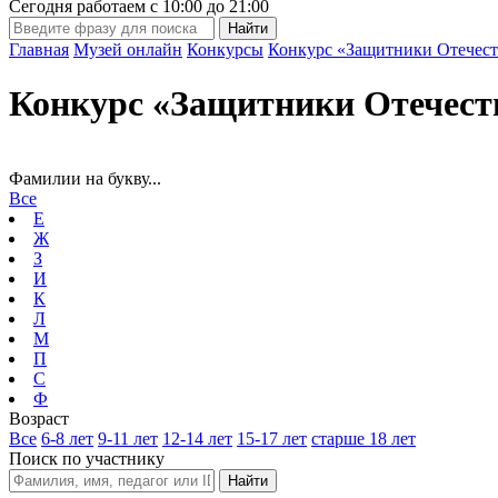
Сегодня работаем с
10:00
до
21:00
Главная
Музей онлайн
Конкурсы
Конкурс «Защитники Отечест
Конкурс «Защитники Отечест
Фамилии на букву...
Все
Е
Ж
З
И
К
Л
М
П
С
Ф
Возраст
Все
6-8 лет
9-11 лет
12-14 лет
15-17 лет
старше 18 лет
Поиск по участнику
Найти