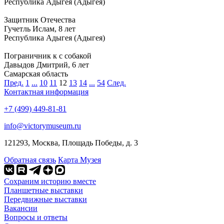
Республика Адыгея (Адыгея)
Защитник Отечества
Гучетль Ислам, 8 лет
Республика Адыгея (Адыгея)
Пограничник к с собакой
Давыдов Дмитрий, 6 лет
Самарская область
Пред.
1
...
10
11
12
13
14
...
54
След.
Контактная информация
+7 (499) 449-81-81
info@victorymuseum.ru
121293, Москва, Площадь Победы, д. 3
Обратная связь
Карта Музея
Сохраним историю вместе
Планшетные выставки
Передвижные выставки
Вакансии
Вопросы и ответы