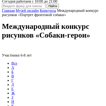
Сегодня работаем с
10:00
до
21:00
Главная
Музей онлайн
Конкурсы
Международный конкурс
рисунков «Портрет фронтовой собаки»
Международный конкурс
рисунков «Собаки-герои»
Участники 6-8 лет
Все
А
Б
В
Г
Д
Е
Ж
З
И
К