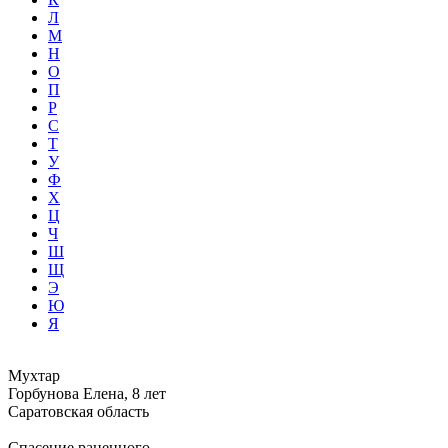
Л
М
Н
О
П
Р
С
Т
У
Ф
Х
Ц
Ч
Ш
Щ
Э
Ю
Я
Мухтар
Горбунова Елена, 8 лет
Саратовская область
Спасение раненного