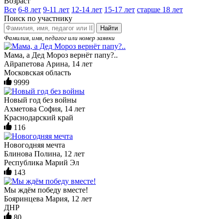
Возраст
Все
6-8 лет
9-11 лет
12-14 лет
15-17 лет
старше 18 лет
Поиск по участнику
Найти
Фамилия, имя, педагог или номер заявки
Мама, а Дед Мороз вернёт папу?..
Айрапетова Арина, 14 лет
Московская область
9999
Новый год без войны
Ахметова София, 14 лет
Краснодарский край
116
Новогодняя мечта
Блинова Полина, 12 лет
Республика Марий Эл
143
Мы ждём победу вместе!
Бояринцева Мария, 12 лет
ДНР
80