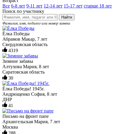
Возраст
Все
6-8 лет
9-11 лет
12-14 лет
15-17 лет
старше 18 лет
Поиск по участнику
Найти
Фамилия, имя, педагог или номер заявки
Ёлка Победы
Абрамов Макар, 7 лет
Свердловская область
4319
Зимние забавы
Алтухова Мария, 8 лет
Саратовская область
30
Ёлка Победы! 1945г.
Андрющенко София, 8 лет
ДНР
41
Письмо на фронт папе
Архангельская Мария, 7 лет
Москва
288