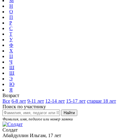
М
Н
О
П
Р
С
Т
У
Ф
Х
Ц
Ч
Ш
Щ
Э
Ю
Я
Возраст
Все
6-8 лет
9-11 лет
12-14 лет
15-17 лет
старше 18 лет
Поиск по участнику
Найти
Фамилия, имя, педагог или номер заявки
Солдат
Абайдуллин Ильгам, 17 лет