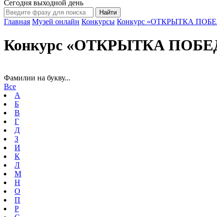
Сегодня выходной день
Главная
Музей онлайн
Конкурсы
Конкурс «ОТКРЫТКА ПОБЕ
Конкурс «ОТКРЫТКА ПОБЕД
Фамилии на букву...
Все
А
Б
В
Г
Д
З
И
К
Л
М
Н
О
П
Р