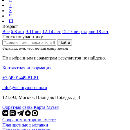
С
Т
Х
Ч
Ш
Возраст
Все
6-8 лет
9-11 лет
12-14 лет
15-17 лет
старше 18 лет
Поиск по участнику
Найти
Фамилия, имя, педагог или номер заявки
По выбранным параметрам результатов не найдено.
Контактная информация
+7 (499) 449-81-81
info@victorymuseum.ru
121293, Москва, Площадь Победы, д. 3
Обратная связь
Карта Музея
Сохраним историю вместе
Планшетные выставки