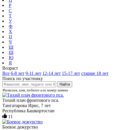
П
Р
С
Т
У
Ф
Х
Ц
Ч
Ш
Щ
Ю
Я
Возраст
Все
6-8 лет
9-11 лет
12-14 лет
15-17 лет
старше 18 лет
Поиск по участнику
Найти
Фамилия, имя, педагог или номер заявки
Тихий плач фронтового пса.
Тангатарова Ирис, 7 лет
Республика Башкортостан
11
Боевое дежурство