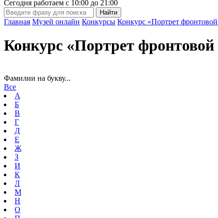
Сегодня работаем с
10:00
до
21:00
Главная
Музей онлайн
Конкурсы
Конкурс «Портрет фронтовой
Конкурс «Портрет фронтовой 
Фамилии на букву...
Все
А
Б
В
Г
Д
Е
Ж
З
И
К
Л
М
Н
О