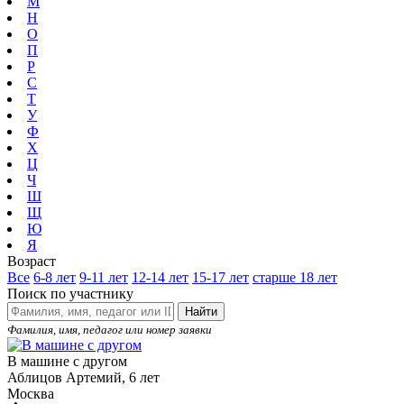
М
Н
О
П
Р
С
Т
У
Ф
Х
Ц
Ч
Ш
Щ
Ю
Я
Возраст
Все
6-8 лет
9-11 лет
12-14 лет
15-17 лет
старше 18 лет
Поиск по участнику
Найти
Фамилия, имя, педагог или номер заявки
В машине с другом
Аблицов Артемий, 6 лет
Москва