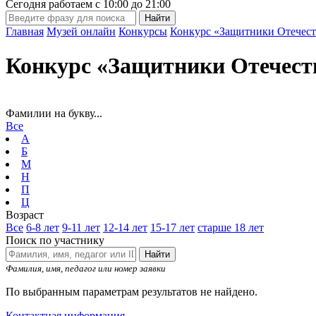
Сегодня работаем с
10:00
до
21:00
Главная
Музей онлайн
Конкурсы
Конкурс «Защитники Отечест
Конкурс «Защитники Отечест
Фамилии на букву...
Все
А
Б
М
Н
П
Ц
Возраст
Все
6-8 лет
9-11 лет
12-14 лет
15-17 лет
старше 18 лет
Поиск по участнику
Найти
Фамилия, имя, педагог или номер заявки
По выбранным параметрам результатов не найдено.
Контактная информация