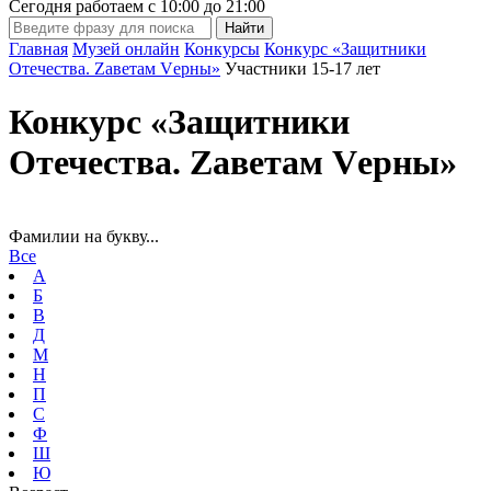
Сегодня работаем с
10:00
до
21:00
Главная
Музей онлайн
Конкурсы
Конкурс «Защитники
Отечества. Zаветам Vерны»
Участники 15-17 лет
Конкурс «Защитники
Отечества. Zаветам Vерны»
Фамилии на букву...
Все
А
Б
В
Д
М
Н
П
С
Ф
Ш
Ю