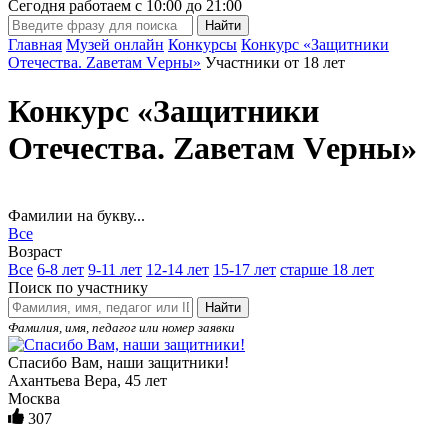
Сегодня работаем с
10:00
до
21:00
Главная
Музей онлайн
Конкурсы
Конкурс «Защитники
Отечества. Zаветам Vерны»
Участники от 18 лет
Конкурс «Защитники
Отечества. Zаветам Vерны»
Фамилии на букву...
Все
Возраст
Все
6-8 лет
9-11 лет
12-14 лет
15-17 лет
старше 18 лет
Поиск по участнику
Найти
Фамилия, имя, педагог или номер заявки
Спасибо Вам, наши защитники!
Ахантьева Вера, 45 лет
Москва
307