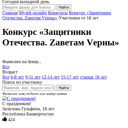
Сегодня выходной день
Главная
Музей онлайн
Конкурсы
Конкурс «Защитники
Отечества. Zаветам Vерны»
Участники от 18 лет
Конкурс «Защитники
Отечества. Zаветам Vерны»
Фамилии на букву...
Все
Возраст
Все
6-8 лет
9-11 лет
12-14 лет
15-17 лет
старше 18 лет
Поиск по участнику
Найти
Фамилия, имя, педагог или номер заявки
С праздником!
Залилова Гульфина, 18 лет
Республика Башкортостан
424