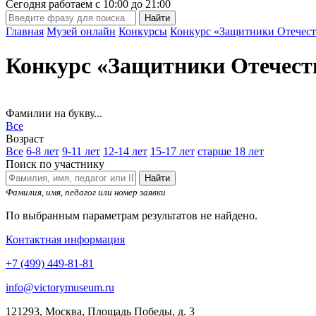
Сегодня работаем с
10:00
до
21:00
Главная
Музей онлайн
Конкурсы
Конкурс «Защитники Отечест
Конкурс «Защитники Отечест
Фамилии на букву...
Все
Возраст
Все
6-8 лет
9-11 лет
12-14 лет
15-17 лет
старше 18 лет
Поиск по участнику
Найти
Фамилия, имя, педагог или номер заявки
По выбранным параметрам результатов не найдено.
Контактная информация
+7 (499) 449-81-81
info@victorymuseum.ru
121293, Москва, Площадь Победы, д. 3