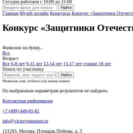
Сегодня работаем с
10:00
до
21:00
Главная
Музей онлайн
Конкурсы
Конкурс «Защитники Отечест
Конкурс «Защитники Отечест
Фамилии на букву...
Все
Возраст
Все
6-8 лет
9-11 лет
12-14 лет
15-17 лет
старше 18 лет
Поиск по участнику
Найти
Фамилия, имя, педагог или номер заявки
По выбранным параметрам результатов не найдено.
Контактная информация
+7 (499) 449-81-81
info@victorymuseum.ru
121293, Москва, Площадь Победы, д. 3