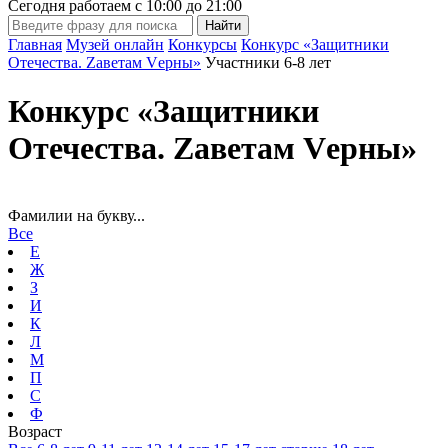
Сегодня работаем с
10:00
до
21:00
Главная
Музей онлайн
Конкурсы
Конкурс «Защитники
Отечества. Zаветам Vерны»
Участники 6-8 лет
Конкурс «Защитники
Отечества. Zаветам Vерны»
Фамилии на букву...
Все
Е
Ж
З
И
К
Л
М
П
С
Ф
Возраст