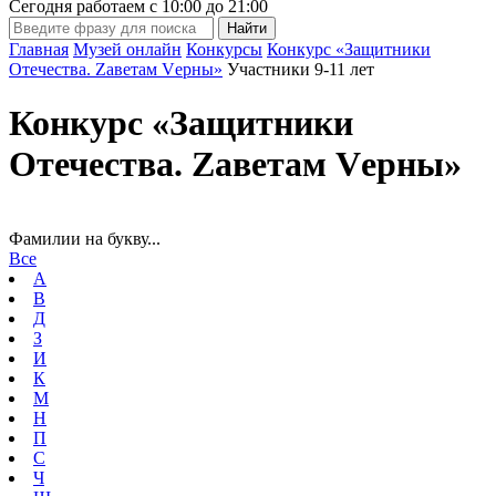
Сегодня работаем с
10:00
до
21:00
Главная
Музей онлайн
Конкурсы
Конкурс «Защитники
Отечества. Zаветам Vерны»
Участники 9-11 лет
Конкурс «Защитники
Отечества. Zаветам Vерны»
Фамилии на букву...
Все
А
В
Д
З
И
К
М
Н
П
С
Ч