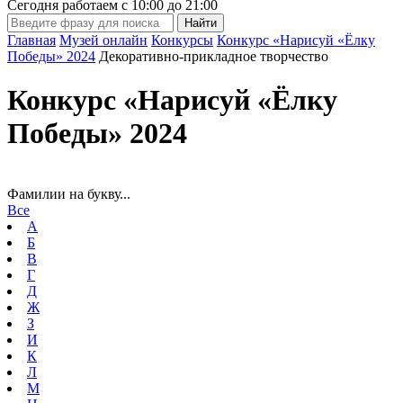
Сегодня работаем с
10:00
до
21:00
Главная
Музей онлайн
Конкурсы
Конкурс «Нарисуй «Ёлку
Победы» 2024
Декоративно-прикладное творчество
Конкурс «Нарисуй «Ёлку
Победы» 2024
Фамилии на букву...
Все
А
Б
В
Г
Д
Ж
З
И
К
Л
М