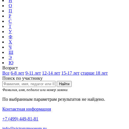
Н
О
П
Р
С
Т
У
Ф
Х
Ч
Ш
Э
Ю
Возраст
Все
6-8 лет
9-11 лет
12-14 лет
15-17 лет
старше 18 лет
Поиск по участнику
Найти
Фамилия, имя, педагог или номер заявки
По выбранным параметрам результатов не найдено.
Контактная информация
+7 (499) 449-81-81
info@victorymuseum.ru