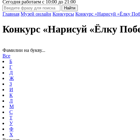
Сегодня работаем с
10:00
до
21:00
Главная
Музей онлайн
Конкурсы
Конкурс «Нарисуй «Ёлку Поб
Конкурс «Нарисуй «Ёлку Поб
Фамилии на букву...
Все
Б
Г
Д
Ж
З
И
К
Л
М
С
Т
У
Ф
Х