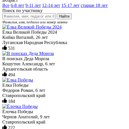
Возраст
Все
6-8 лет
9-11 лет
12-14 лет
15-17 лет
старше 18 лет
Поиск по участнику
Найти
Фамилия, имя, педагог или номер заявки
Ёлка Великой Победы 2024
Кийко Виталий, 26 лет
Луганская Народная Республика
531
В поисках Деда Мороза
Кошутин Александр, 6 лет
Архангельская область
494
Елка Победы
Федоров Роман, 6 лет
Ставропольский край
184
Ёлочка Победы
Чернов Анатолий, 9 лет
Ставропольский край
222