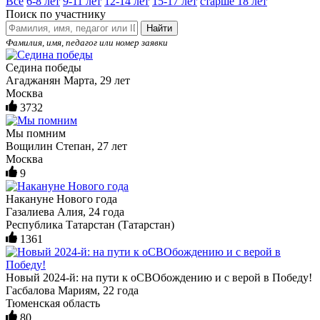
Все
6-8 лет
9-11 лет
12-14 лет
15-17 лет
старше 18 лет
Поиск по участнику
Найти
Фамилия, имя, педагог или номер заявки
Седина победы
Агаджанян Марта, 29 лет
Москва
3732
Мы помним
Вощилин Степан, 27 лет
Москва
9
Накануне Нового года
Газалиева Алия, 24 года
Республика Татарстан (Татарстан)
1361
Новый 2024-й: на пути к оСВОбождению и с верой в Победу!
Гасбалова Мариям, 22 года
Тюменская область
80