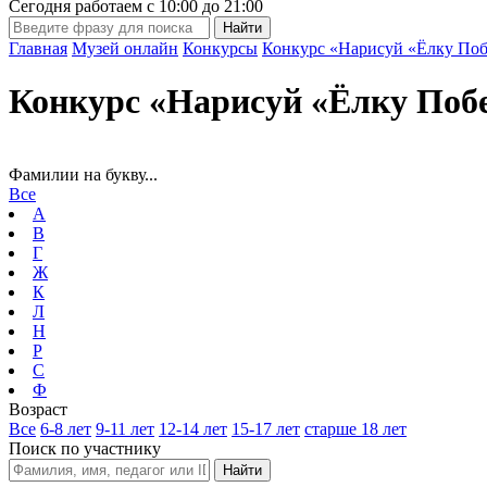
Сегодня работаем с
10:00
до
21:00
Главная
Музей онлайн
Конкурсы
Конкурс «Нарисуй «Ёлку Поб
Конкурс «Нарисуй «Ёлку Поб
Фамилии на букву...
Все
А
В
Г
Ж
К
Л
Н
Р
С
Ф
Возраст
Все
6-8 лет
9-11 лет
12-14 лет
15-17 лет
старше 18 лет
Поиск по участнику
Найти