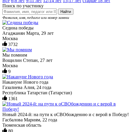
Все
6-8 лет
9-11 лет
12-14 лет
15-17 лет
старше 18 лет
Поиск по участнику
Найти
Фамилия, имя, педагог или номер заявки
Седина победы
Агаджанян Марта, 29 лет
Москва
3732
Мы помним
Вощилин Степан, 27 лет
Москва
9
Накануне Нового года
Газалиева Алия, 24 года
Республика Татарстан (Татарстан)
1361
Новый 2024-й: на пути к оСВОбождению и с верой в Победу!
Гасбалова Мариям, 22 года
Тюменская область
80