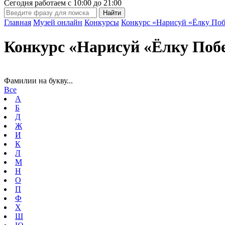
Сегодня работаем с
10:00
до
21:00
Главная
Музей онлайн
Конкурсы
Конкурс «Нарисуй «Ёлку Поб
Конкурс «Нарисуй «Ёлку Поб
Фамилии на букву...
Все
А
Б
Д
Ж
И
К
Л
М
Н
О
П
Ф
Х
Ш