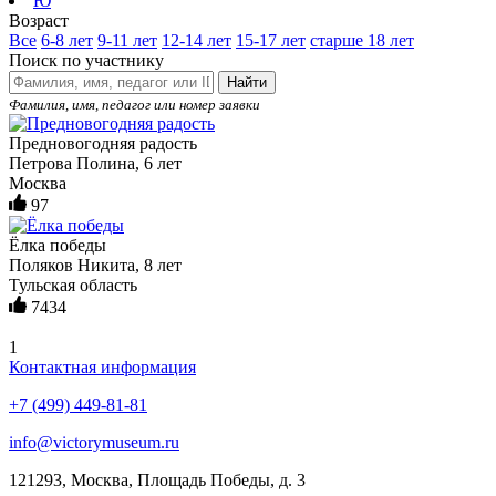
Ю
Возраст
Все
6-8 лет
9-11 лет
12-14 лет
15-17 лет
старше 18 лет
Поиск по участнику
Найти
Фамилия, имя, педагог или номер заявки
Предновогодняя радость
Петрова Полина, 6 лет
Москва
97
Ёлка победы
Поляков Никита, 8 лет
Тульская область
7434
1
Контактная информация
+7 (499) 449-81-81
info@victorymuseum.ru
121293, Москва, Площадь Победы, д. 3