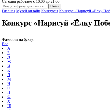
Сегодня работаем с
10:00
до
21:00
Главная
Музей онлайн
Конкурсы
Конкурс «Нарисуй «Ёлку Поб
Конкурс «Нарисуй «Ёлку Поб
Фамилии на букву...
Все
А
Б
Д
Ж
И
К
Л
М
Н
О
П
Ф
Х
Ш