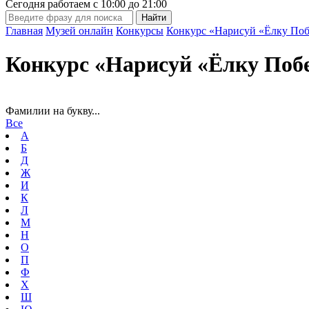
Сегодня работаем с
10:00
до
21:00
Главная
Музей онлайн
Конкурсы
Конкурс «Нарисуй «Ёлку Поб
Конкурс «Нарисуй «Ёлку Поб
Фамилии на букву...
Все
А
Б
Д
Ж
И
К
Л
М
Н
О
П
Ф
Х
Ш