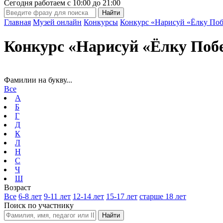
Сегодня работаем с
10:00
до
21:00
Главная
Музей онлайн
Конкурсы
Конкурс «Нарисуй «Ёлку Поб
Конкурс «Нарисуй «Ёлку Поб
Фамилии на букву...
Все
А
Б
Г
Д
К
Л
Н
С
Ч
Ш
Возраст
Все
6-8 лет
9-11 лет
12-14 лет
15-17 лет
старше 18 лет
Поиск по участнику
Найти