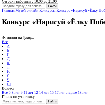
Сегодня работаем с
10:00
до
21:00
Главная
Музей онлайн
Конкурсы
Конкурс «Нарисуй «Ёлку Поб
Конкурс «Нарисуй «Ёлку Поб
Фамилии на букву...
Все
А
Б
Г
Д
К
Л
Н
С
Ч
Ш
Возраст
Все
6-8 лет
9-11 лет
12-14 лет
15-17 лет
старше 18 лет
Поиск по участнику
Найти