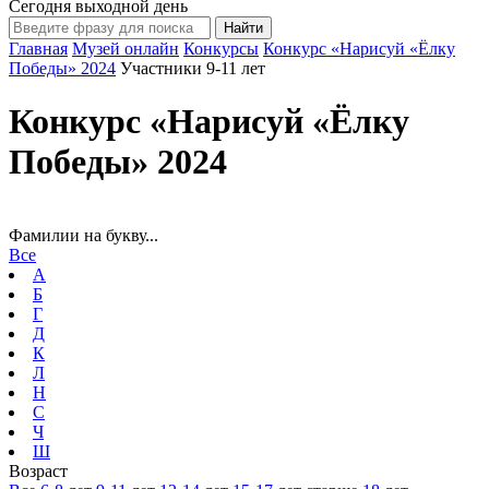
Сегодня выходной день
Главная
Музей онлайн
Конкурсы
Конкурс «Нарисуй «Ёлку
Победы» 2024
Участники 9-11 лет
Конкурс «Нарисуй «Ёлку
Победы» 2024
Фамилии на букву...
Все
А
Б
Г
Д
К
Л
Н
С
Ч
Ш
Возраст