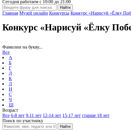
Сегодня работаем с
10:00
до
21:00
Главная
Музей онлайн
Конкурсы
Конкурс «Нарисуй «Ёлку Поб
Конкурс «Нарисуй «Ёлку Поб
Фамилии на букву...
Все
А
Б
Г
Д
К
Л
Н
С
Ч
Ш
Возраст
Все
6-8 лет
9-11 лет
12-14 лет
15-17 лет
старше 18 лет
Поиск по участнику
Найти