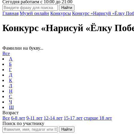
Сегодня работаем с
10:00
до
21:00
Главная
Музей онлайн
Конкурсы
Конкурс «Нарисуй «Ёлку Поб
Конкурс «Нарисуй «Ёлку Поб
Фамилии на букву...
Все
А
Б
Г
Д
К
Л
Н
С
Ч
Ш
Возраст
Все
6-8 лет
9-11 лет
12-14 лет
15-17 лет
старше 18 лет
Поиск по участнику
Найти