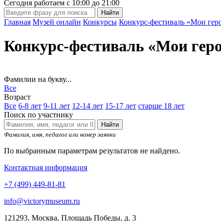
Сегодня работаем с
10:00
до
21:00
Главная
Музей онлайн
Конкурсы
Конкурс-фестиваль «Мои гер
Конкурс-фестиваль «Мои гер
Фамилии на букву...
Все
Возраст
Все
6-8 лет
9-11 лет
12-14 лет
15-17 лет
старше 18 лет
Поиск по участнику
Найти
Фамилия, имя, педагог или номер заявки
По выбранным параметрам результатов не найдено.
Контактная информация
+7 (499) 449-81-81
info@victorymuseum.ru
121293, Москва, Площадь Победы, д. 3