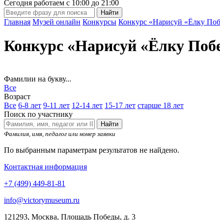
Сегодня работаем с
10:00
до
21:00
Главная
Музей онлайн
Конкурсы
Конкурс «Нарисуй «Ёлку Поб
Конкурс «Нарисуй «Ёлку Поб
Фамилии на букву...
Все
Возраст
Все
6-8 лет
9-11 лет
12-14 лет
15-17 лет
старше 18 лет
Поиск по участнику
Найти
Фамилия, имя, педагог или номер заявки
По выбранным параметрам результатов не найдено.
Контактная информация
+7 (499) 449-81-81
info@victorymuseum.ru
121293, Москва, Площадь Победы, д. 3