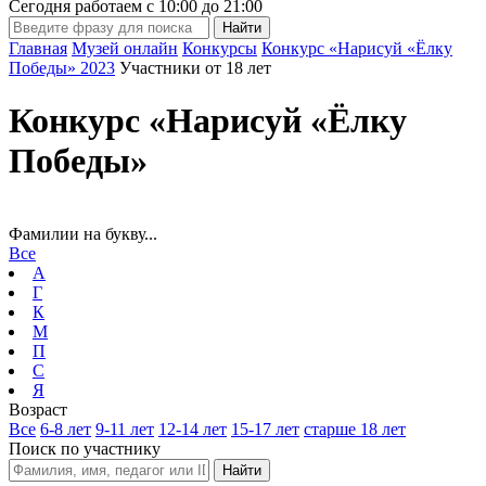
Сегодня работаем с
10:00
до
21:00
Главная
Музей онлайн
Конкурсы
Конкурс «Нарисуй «Ёлку
Победы» 2023
Участники от 18 лет
Конкурс «Нарисуй «Ёлку
Победы»
Фамилии на букву...
Все
А
Г
К
М
П
С
Я
Возраст
Все
6-8 лет
9-11 лет
12-14 лет
15-17 лет
старше 18 лет
Поиск по участнику
Найти