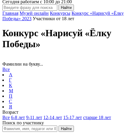
Сегодня работаем с
10:00
до
21:00
Главная
Музей онлайн
Конкурсы
Конкурс «Нарисуй «Ёлку
Победы» 2023
Участники от 18 лет
Конкурс «Нарисуй «Ёлку
Победы»
Фамилии на букву...
Все
А
Г
К
М
П
С
Я
Возраст
Все
6-8 лет
9-11 лет
12-14 лет
15-17 лет
старше 18 лет
Поиск по участнику
Найти