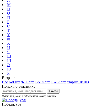
Л
М
Н
О
П
Р
С
Т
У
Ф
Х
Ц
Ч
Ш
Щ
Э
Ю
Я
Возраст
Все
6-8 лет
9-11 лет
12-14 лет
15-17 лет
старше 18 лет
Поиск по участнику
Найти
Фамилия, имя, педагог или номер заявки
Победа, ура!