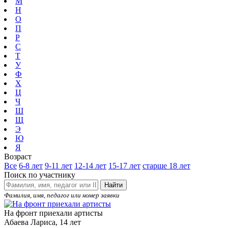
М
Н
О
П
Р
С
Т
У
Ф
Х
Ц
Ч
Ш
Щ
Э
Ю
Я
Возраст
Все
6-8 лет
9-11 лет
12-14 лет
15-17 лет
старше 18 лет
Поиск по участнику
Найти
Фамилия, имя, педагог или номер заявки
На фронт приехали артисты
Абаева Лариса, 14 лет