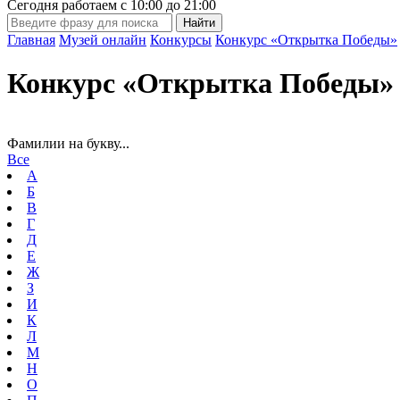
Сегодня работаем с
10:00
до
21:00
Главная
Музей онлайн
Конкурсы
Конкурс «Открытка Победы»
Конкурс «Открытка Победы»
Фамилии на букву...
Все
А
Б
В
Г
Д
Е
Ж
З
И
К
Л
М
Н
О