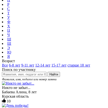
П
Р
С
Т
У
Ф
Х
Ц
Ч
Ш
Щ
Э
Ю
Я
Возраст
Все
6-8 лет
9-11 лет
12-14 лет
15-17 лет
старше 18 лет
Поиск по участнику
Найти
Фамилия, имя, педагог или номер заявки
Никто не забыт...
Бабаева Алина, 8 лет
Курская область
10