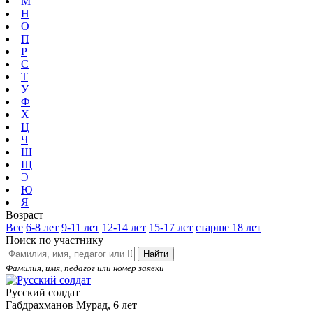
М
Н
О
П
Р
С
Т
У
Ф
Х
Ц
Ч
Ш
Щ
Э
Ю
Я
Возраст
Все
6-8 лет
9-11 лет
12-14 лет
15-17 лет
старше 18 лет
Поиск по участнику
Найти
Фамилия, имя, педагог или номер заявки
Русский солдат
Габдрахманов Мурад, 6 лет