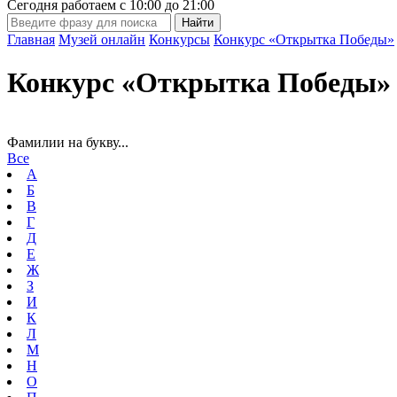
Сегодня работаем с
10:00
до
21:00
Главная
Музей онлайн
Конкурсы
Конкурс «Открытка Победы»
Конкурс «Открытка Победы»
Фамилии на букву...
Все
А
Б
В
Г
Д
Е
Ж
З
И
К
Л
М
Н
О