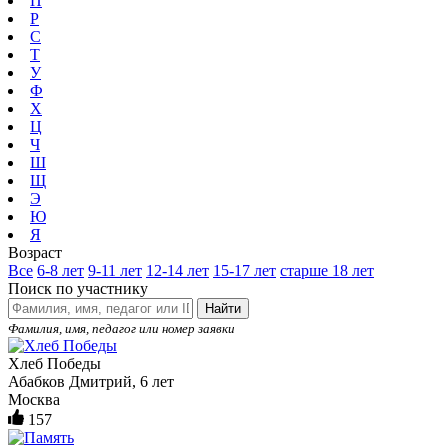
П
Р
С
Т
У
Ф
Х
Ц
Ч
Ш
Щ
Э
Ю
Я
Возраст
Все
6-8 лет
9-11 лет
12-14 лет
15-17 лет
старше 18 лет
Поиск по участнику
Найти
Фамилия, имя, педагог или номер заявки
Хлеб Победы
Абабков Дмитрий, 6 лет
Москва
157