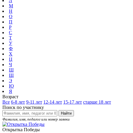
Л
М
Н
О
П
Р
С
Т
У
Ф
Х
Ц
Ч
Ш
Щ
Э
Ю
Я
Возраст
Все
6-8 лет
9-11 лет
12-14 лет
15-17 лет
старше 18 лет
Поиск по участнику
Найти
Фамилия, имя, педагог или номер заявки
Открытка Победы