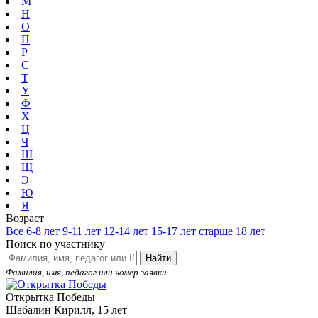
М
Н
О
П
Р
С
Т
У
Ф
Х
Ц
Ч
Ш
Щ
Э
Ю
Я
Возраст
Все
6-8 лет
9-11 лет
12-14 лет
15-17 лет
старше 18 лет
Поиск по участнику
Найти
Фамилия, имя, педагог или номер заявки
Открытка Победы
Шабалин Кирилл, 15 лет